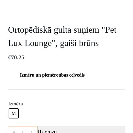
Ortopēdiskā gulta suņiem "Pet
Lux Lounge", gaiši brūns
€
70.25
Izmēru un piemērotības ceļvedis
Izmērs
M
Uz grozu