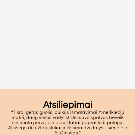
Atsiliepimai
"Tikrai geras guolis, puikūs išmatavimai Amerikiečių
Stafui, daug vietos vartytis! Dėl savo spalvos beveik
nesimato purvo, o ir plauti labai paprasta ir patogu.
Atsisega du užtrauktukai ir išsiima dvi dalys - sienelė ir
čiužinukas."