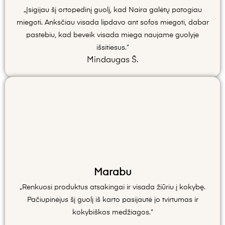
„Įsigijau šį ortopedinį guolį, kad Naira galėtų patogiau
miegoti. Anksčiau visada lipdavo ant sofos miegoti, dabar
pastebiu, kad beveik visada miega naujame guolyje
išsitiesus.”
Mindaugas Š.
Marabu
„Renkuosi produktus atsakingai ir visada žiūriu į kokybę.
Pačiupinėjus šį guolį iš karto pasijautė jo tvirtumas ir
kokybiškos medžiagos.”