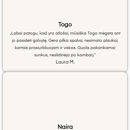
Togo
„Labai patogu, kad yra atlošai, mūsiškis Togo mėgsta ant
jo pasidėti galvytę. Gera pilka spalva, nesimato plaukai,
kartais prasiurbliuojam ir viskas. Guolis pakankamai
sunkus, neslidinėja po kambarį.”
Laura M.
Naira