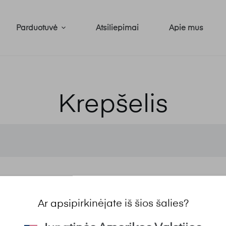
Parduotuvė
Atsiliepimai
Apie mus
Krepšelis
Ar apsipirkinėjate iš šios šalies?