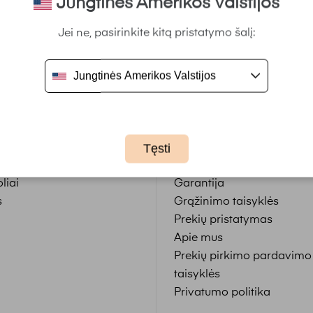
Jungtinės Amerikos Valstijos
Jei ne, pasirinkite kitą pristatymo šalį:
Jungtinės Amerikos Valstijos
s
Informacija
Tęsti
nis
Kontaktai
liai
Garantija
s
Grąžinimo taisyklės
Prekių pristatymas
Apie mus
Prekių pirkimo pardavimo
taisyklės
Privatumo politika