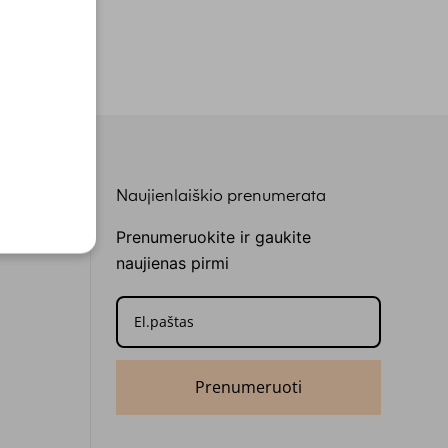
Naujienlaiškio prenumerata
Prenumeruokite ir gaukite
naujienas pirmi
Prenumeruoti