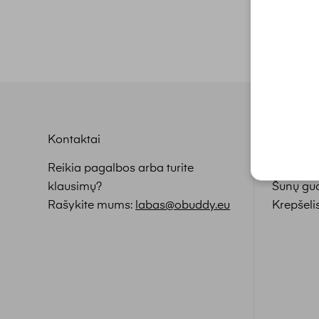
Kontaktai
Nuorodo
Reikia pagalbos arba turite
Pagrindi
klausimų?
Šunų guo
Rašykite mums:
labas@obuddy.eu
Krepšeli